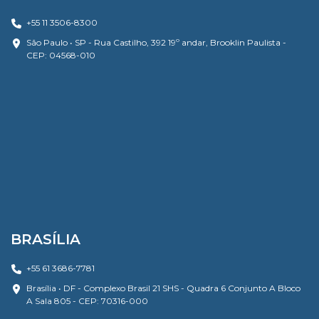
+55 11 3506-8300
São Paulo • SP - Rua Castilho, 392 19º andar, Brooklin Paulista -
CEP: 04568-010
BRASÍLIA
+55 61 3686-7781
Brasília • DF - Complexo Brasil 21 SHS - Quadra 6 Conjunto A Bloco
A Sala 805 - CEP: 70316-000