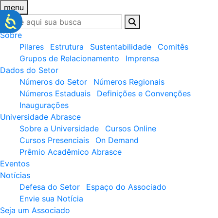
menu
Sobre
Pilares
Estrutura
Sustentabilidade
Comitês
Grupos de Relacionamento
Imprensa
Dados do Setor
Números do Setor
Números Regionais
Números Estaduais
Definições e Convenções
Inaugurações
Universidade Abrasce
Sobre a Universidade
Cursos Online
Cursos Presenciais
On Demand
Prêmio Acadêmico Abrasce
Eventos
Notícias
Defesa do Setor
Espaço do Associado
Envie sua Notícia
Seja um Associado