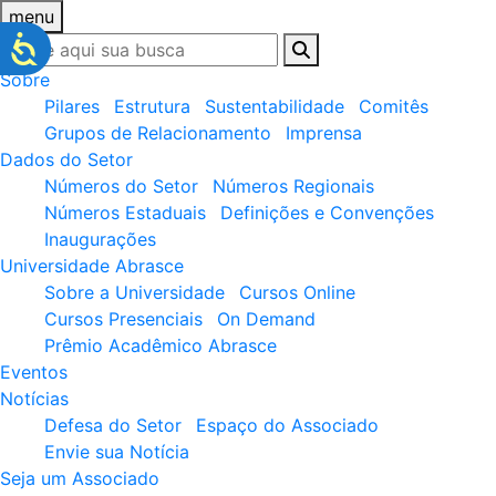
menu
Sobre
Pilares
Estrutura
Sustentabilidade
Comitês
Grupos de Relacionamento
Imprensa
Dados do Setor
Números do Setor
Números Regionais
Números Estaduais
Definições e Convenções
Inaugurações
Universidade Abrasce
Sobre a Universidade
Cursos Online
Cursos Presenciais
On Demand
Prêmio Acadêmico Abrasce
Eventos
Notícias
Defesa do Setor
Espaço do Associado
Envie sua Notícia
Seja um Associado