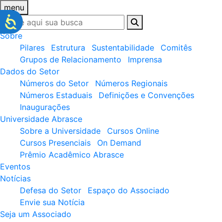
menu
Sobre
Pilares
Estrutura
Sustentabilidade
Comitês
Grupos de Relacionamento
Imprensa
Dados do Setor
Números do Setor
Números Regionais
Números Estaduais
Definições e Convenções
Inaugurações
Universidade Abrasce
Sobre a Universidade
Cursos Online
Cursos Presenciais
On Demand
Prêmio Acadêmico Abrasce
Eventos
Notícias
Defesa do Setor
Espaço do Associado
Envie sua Notícia
Seja um Associado