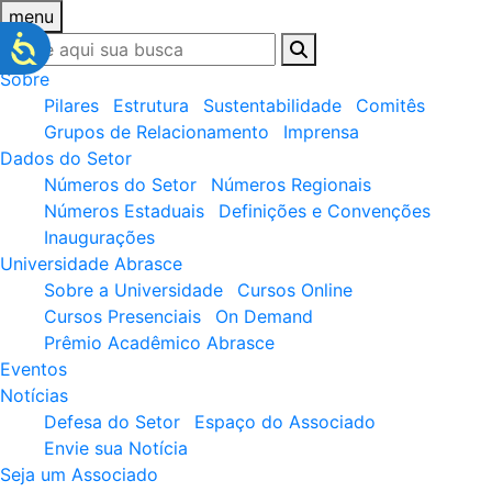
menu
Sobre
Pilares
Estrutura
Sustentabilidade
Comitês
Grupos de Relacionamento
Imprensa
Dados do Setor
Números do Setor
Números Regionais
Números Estaduais
Definições e Convenções
Inaugurações
Universidade Abrasce
Sobre a Universidade
Cursos Online
Cursos Presenciais
On Demand
Prêmio Acadêmico Abrasce
Eventos
Notícias
Defesa do Setor
Espaço do Associado
Envie sua Notícia
Seja um Associado