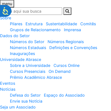
menu
Sobre
Pilares
Estrutura
Sustentabilidade
Comitês
Grupos de Relacionamento
Imprensa
Dados do Setor
Números do Setor
Números Regionais
Números Estaduais
Definições e Convenções
Inaugurações
Universidade Abrasce
Sobre a Universidade
Cursos Online
Cursos Presenciais
On Demand
Prêmio Acadêmico Abrasce
Eventos
Notícias
Defesa do Setor
Espaço do Associado
Envie sua Notícia
Seja um Associado