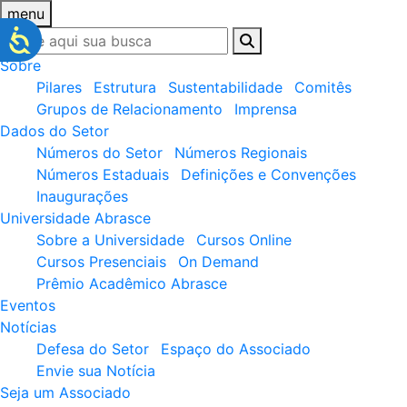
menu
Sobre
Pilares
Estrutura
Sustentabilidade
Comitês
Grupos de Relacionamento
Imprensa
Dados do Setor
Números do Setor
Números Regionais
Números Estaduais
Definições e Convenções
Inaugurações
Universidade Abrasce
Sobre a Universidade
Cursos Online
Cursos Presenciais
On Demand
Prêmio Acadêmico Abrasce
Eventos
Notícias
Defesa do Setor
Espaço do Associado
Envie sua Notícia
Seja um Associado