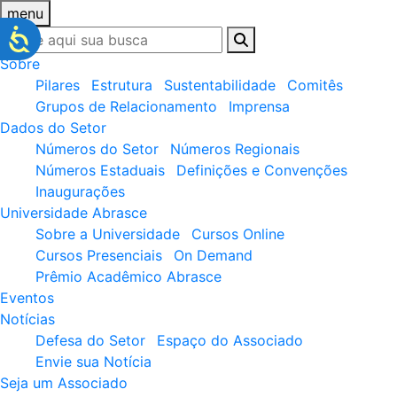
menu
Sobre
Pilares
Estrutura
Sustentabilidade
Comitês
Grupos de Relacionamento
Imprensa
Dados do Setor
Números do Setor
Números Regionais
Números Estaduais
Definições e Convenções
Inaugurações
Universidade Abrasce
Sobre a Universidade
Cursos Online
Cursos Presenciais
On Demand
Prêmio Acadêmico Abrasce
Eventos
Notícias
Defesa do Setor
Espaço do Associado
Envie sua Notícia
Seja um Associado