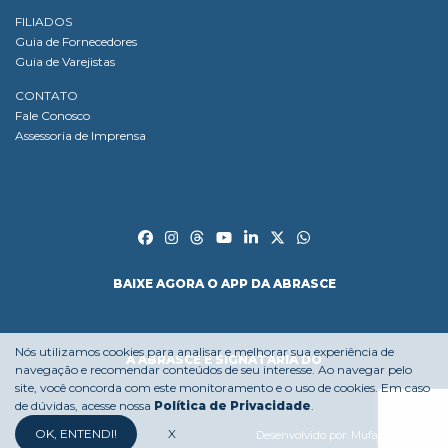
FILIADOS
Guia de Fornecedores
Guia de Varejistas
CONTATO
Fale Conosco
Assessoria de Imprensa
BAIXE AGORA O APP DA ABRASCE
Nós utilizamos cookies para analisar e melhorar sua experiência de
A ABRASCE É SIGNATÁRIA DO
navegação e recomendar conteúdos de seu interesse. Ao navegar pelo
site, você concorda com este monitoramento e o uso de cookies. Em caso
de dúvidas, acesse nossa
Política de Privacidade
.
OK, ENTENDI!
X
Desenvolvido por:
Mufasa Agency