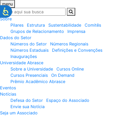
menu
Sobre
Pilares
Estrutura
Sustentabilidade
Comitês
Grupos de Relacionamento
Imprensa
Dados do Setor
Números do Setor
Números Regionais
Números Estaduais
Definições e Convenções
Inaugurações
Universidade Abrasce
Sobre a Universidade
Cursos Online
Cursos Presenciais
On Demand
Prêmio Acadêmico Abrasce
Eventos
Notícias
Defesa do Setor
Espaço do Associado
Envie sua Notícia
Seja um Associado