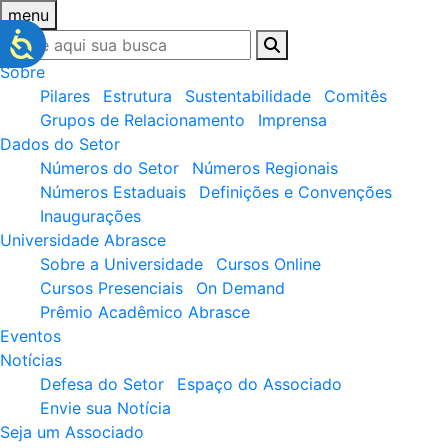
menu
Sobre
Pilares
Estrutura
Sustentabilidade
Comitês
Grupos de Relacionamento
Imprensa
Dados do Setor
Números do Setor
Números Regionais
Números Estaduais
Definições e Convenções
Inaugurações
Universidade Abrasce
Sobre a Universidade
Cursos Online
Cursos Presenciais
On Demand
Prêmio Acadêmico Abrasce
Eventos
Notícias
Defesa do Setor
Espaço do Associado
Envie sua Notícia
Seja um Associado