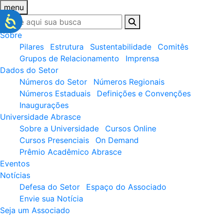
menu
Sobre
Pilares
Estrutura
Sustentabilidade
Comitês
Grupos de Relacionamento
Imprensa
Dados do Setor
Números do Setor
Números Regionais
Números Estaduais
Definições e Convenções
Inaugurações
Universidade Abrasce
Sobre a Universidade
Cursos Online
Cursos Presenciais
On Demand
Prêmio Acadêmico Abrasce
Eventos
Notícias
Defesa do Setor
Espaço do Associado
Envie sua Notícia
Seja um Associado