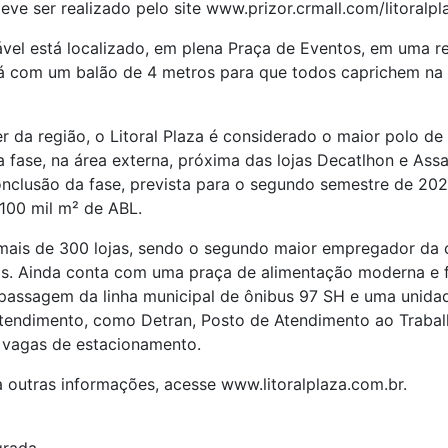
eve ser realizado pelo site www.prizor.crmall.com/litoral
el está localizado, em plena Praça de Eventos, em uma rel
ará com um balão de 4 metros para que todos caprichem na 
r da região, o Litoral Plaza é considerado o maior polo de
a fase, na área externa, próxima das lojas Decatlhon e Ass
clusão da fase, prevista para o segundo semestre de 2023 
100 mil m² de ABL.
ais de 300 lojas, sendo o segundo maior empregador da c
os. Ainda conta com uma praça de alimentação moderna e fu
e passagem da linha municipal de ônibus 97 SH e uma uni
atendimento, como Detran, Posto de Atendimento ao Trabalha
00 vagas de estacionamento.
 outras informações, acesse www.litoralplaza.com.br.