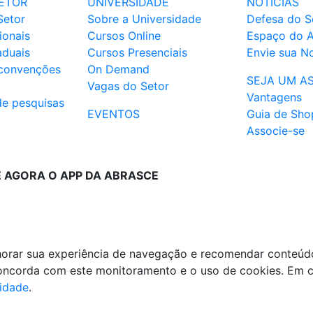
ETOR
UNIVERSIDADE
NOTÍCIAS
Setor
Sobre a Universidade
Defesa do S
ionais
Cursos Online
Espaço do 
aduais
Cursos Presenciais
Envie sua No
 convenções
On Demand
SEJA UM A
Vagas do Setor
Vantagens
de pesquisas
EVENTOS
Guia de Sho
Associe-se
E AGORA O APP DA ABRASCE
lhorar sua experiência de navegação e recomendar conteúd
 concorda com este monitoramento e o uso de cookies. Em 
cidade
.