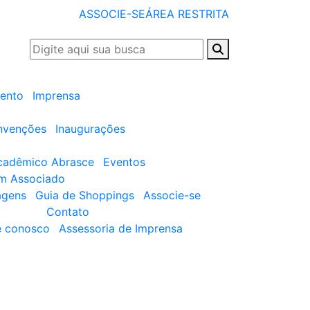
ASSOCIE-SE
ÁREA RESTRITA
ento
Imprensa
nvenções
Inaugurações
cadêmico Abrasce
Eventos
um Associado
agens
Guia de Shoppings
Associe-se
Contato
e conosco
Assessoria de Imprensa