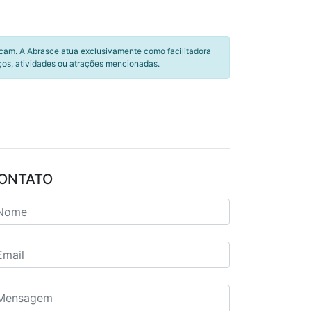
icam. A Abrasce atua exclusivamente como facilitadora
ços, atividades ou atrações mencionadas.
ONTATO