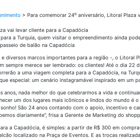
enimento
>
Para comemorar 24⁰ aniversário, Litoral Plaza v
za vai levar cliente para a Capadócia
ara a Turquia, quem visitar o empreendimento ainda poder
 passeio de balão na Capadócia
e diversos marcos importantes para a região -, o Litoral P
em sempre merece ser lembrado: os clientes! Até o dia 22 
rerão a uma viagem completa para a Capadócia, na Turqui
ue especial: um cenário instagramável inspirado em um p
s anos, nada melhor do que celebrarmos a vida e continu
hecer um dos lugares mais icônicos e lindos do mundo é o
 sonho! São 24 anos contando com o apoio, incentivo e ca
mos diariamente”, frisa a Gerente de Marketing do shoppi
ara a Capadócia, é simples: a partir de R$ 300 em compras 
alcão localizado na Praça de Eventos. E as trocas realiza