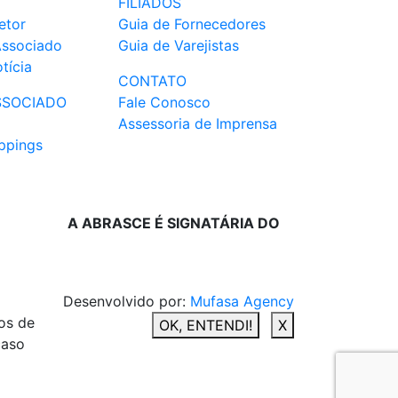
FILIADOS
etor
Guia de Fornecedores
Associado
Guia de Varejistas
tícia
CONTATO
SSOCIADO
Fale Conosco
Assessoria de Imprensa
ppings
A ABRASCE É SIGNATÁRIA DO
Desenvolvido por:
Mufasa Agency
os de
OK, ENTENDI!
X
caso