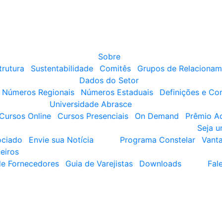
Sobre
trutura
Sustentabilidade
Comitês
Grupos de Relacionam
Dados do Setor
Números Regionais
Números Estaduais
Definições e Co
Universidade Abrasce
Cursos Online
Cursos Presenciais
On Demand
Prêmio A
Seja 
ociado
Envie sua Notícia
Programa Constelar
Vant
eiros
de Fornecedores
Guia de Varejistas
Downloads
Fal