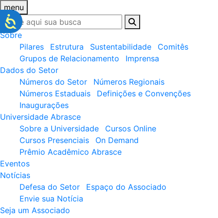
menu
Sobre
Pilares
Estrutura
Sustentabilidade
Comitês
Grupos de Relacionamento
Imprensa
Dados do Setor
Números do Setor
Números Regionais
Números Estaduais
Definições e Convenções
Inaugurações
Universidade Abrasce
Sobre a Universidade
Cursos Online
Cursos Presenciais
On Demand
Prêmio Acadêmico Abrasce
Eventos
Notícias
Defesa do Setor
Espaço do Associado
Envie sua Notícia
Seja um Associado