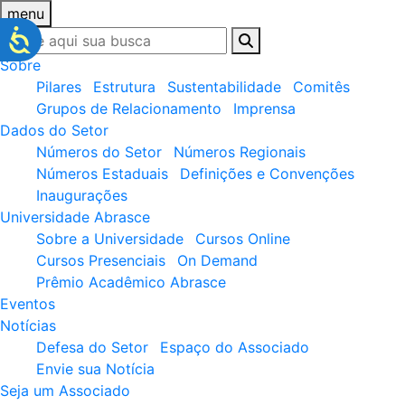
menu
Sobre
Pilares
Estrutura
Sustentabilidade
Comitês
Grupos de Relacionamento
Imprensa
Dados do Setor
Números do Setor
Números Regionais
Números Estaduais
Definições e Convenções
Inaugurações
Universidade Abrasce
Sobre a Universidade
Cursos Online
Cursos Presenciais
On Demand
Prêmio Acadêmico Abrasce
Eventos
Notícias
Defesa do Setor
Espaço do Associado
Envie sua Notícia
Seja um Associado