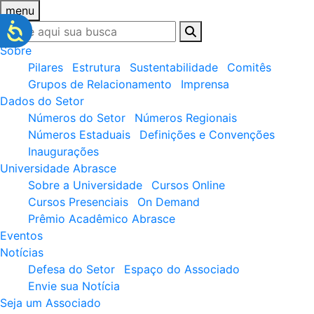
menu
Sobre
Pilares
Estrutura
Sustentabilidade
Comitês
Grupos de Relacionamento
Imprensa
Dados do Setor
Números do Setor
Números Regionais
Números Estaduais
Definições e Convenções
Inaugurações
Universidade Abrasce
Sobre a Universidade
Cursos Online
Cursos Presenciais
On Demand
Prêmio Acadêmico Abrasce
Eventos
Notícias
Defesa do Setor
Espaço do Associado
Envie sua Notícia
Seja um Associado