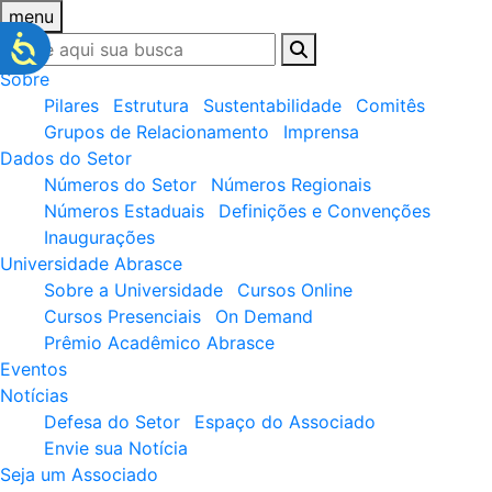
menu
Sobre
Pilares
Estrutura
Sustentabilidade
Comitês
Grupos de Relacionamento
Imprensa
Dados do Setor
Números do Setor
Números Regionais
Números Estaduais
Definições e Convenções
Inaugurações
Universidade Abrasce
Sobre a Universidade
Cursos Online
Cursos Presenciais
On Demand
Prêmio Acadêmico Abrasce
Eventos
Notícias
Defesa do Setor
Espaço do Associado
Envie sua Notícia
Seja um Associado