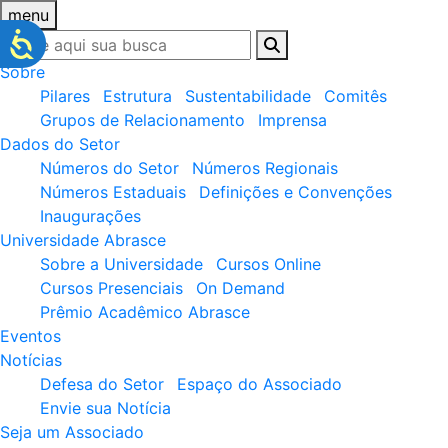
menu
Sobre
Pilares
Estrutura
Sustentabilidade
Comitês
Grupos de Relacionamento
Imprensa
Dados do Setor
Números do Setor
Números Regionais
Números Estaduais
Definições e Convenções
Inaugurações
Universidade Abrasce
Sobre a Universidade
Cursos Online
Cursos Presenciais
On Demand
Prêmio Acadêmico Abrasce
Eventos
Notícias
Defesa do Setor
Espaço do Associado
Envie sua Notícia
Seja um Associado