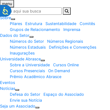
menu
Sobre
Pilares
Estrutura
Sustentabilidade
Comitês
Grupos de Relacionamento
Imprensa
Dados do Setor
Números do Setor
Números Regionais
Números Estaduais
Definições e Convenções
Inaugurações
Universidade Abrasce
Sobre a Universidade
Cursos Online
Cursos Presenciais
On Demand
Prêmio Acadêmico Abrasce
Eventos
Notícias
Defesa do Setor
Espaço do Associado
Envie sua Notícia
Seja um Associado