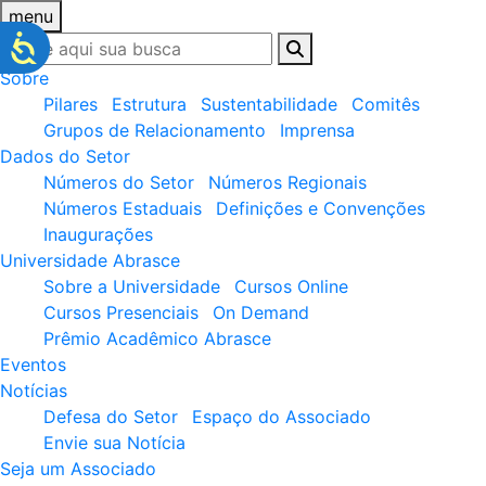
menu
Sobre
Pilares
Estrutura
Sustentabilidade
Comitês
Grupos de Relacionamento
Imprensa
Dados do Setor
Números do Setor
Números Regionais
Números Estaduais
Definições e Convenções
Inaugurações
Universidade Abrasce
Sobre a Universidade
Cursos Online
Cursos Presenciais
On Demand
Prêmio Acadêmico Abrasce
Eventos
Notícias
Defesa do Setor
Espaço do Associado
Envie sua Notícia
Seja um Associado