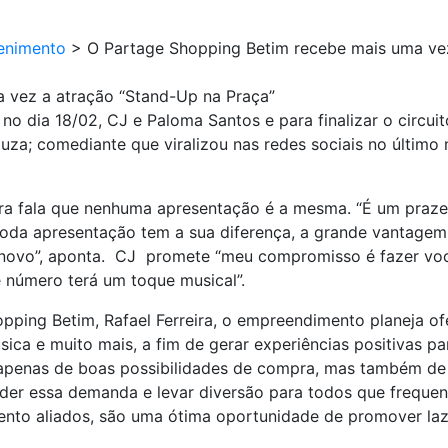
enimento
>
O Partage Shopping Betim recebe mais uma vez
 vez a atração “Stand-Up na Praça”
no dia 18/02, CJ e Paloma Santos e para finalizar o circui
ouza; comediante que viralizou nas redes sociais no últim
eira fala que nenhuma apresentação é a mesma. “É um praz
Toda apresentação tem a sua diferença, a grande vantagem
o novo”, aponta. CJ promete “meu compromisso é fazer voc
e número terá um toque musical”.
ping Betim, Rafael Ferreira, o empreendimento planeja ofe
ica e muito mais, a fim de gerar experiências positivas pa
penas de boas possibilidades de compra, mas também de o
nder essa demanda e levar diversão para todos que frequ
mento aliados, são uma ótima oportunidade de promover laz