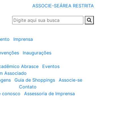
ASSOCIE-SE
ÁREA RESTRITA
ento
Imprensa
nvenções
Inaugurações
cadêmico Abrasce
Eventos
um Associado
agens
Guia de Shoppings
Associe-se
Contato
e conosco
Assessoria de Imprensa