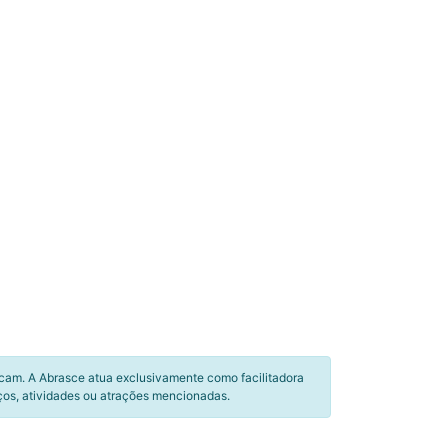
icam. A Abrasce atua exclusivamente como facilitadora
ços, atividades ou atrações mencionadas.