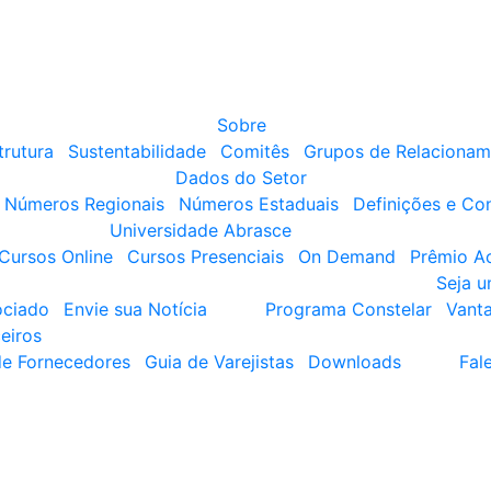
Sobre
trutura
Sustentabilidade
Comitês
Grupos de Relacionam
Dados do Setor
Números Regionais
Números Estaduais
Definições e Co
Universidade Abrasce
Cursos Online
Cursos Presenciais
On Demand
Prêmio A
Seja 
ociado
Envie sua Notícia
Programa Constelar
Vant
eiros
de Fornecedores
Guia de Varejistas
Downloads
Fal