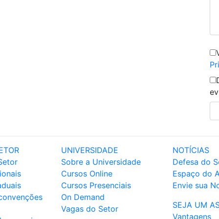
Pr
ev
ETOR
UNIVERSIDADE
NOTÍCIAS
Setor
Sobre a Universidade
Defesa do S
ionais
Cursos Online
Espaço do 
aduais
Cursos Presenciais
Envie sua No
 convenções
On Demand
SEJA UM A
Vagas do Setor
Vantagens