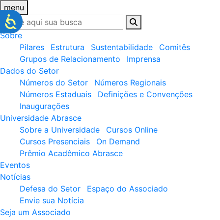
menu
Sobre
Pilares
Estrutura
Sustentabilidade
Comitês
Grupos de Relacionamento
Imprensa
Dados do Setor
Números do Setor
Números Regionais
Números Estaduais
Definições e Convenções
Inaugurações
Universidade Abrasce
Sobre a Universidade
Cursos Online
Cursos Presenciais
On Demand
Prêmio Acadêmico Abrasce
Eventos
Notícias
Defesa do Setor
Espaço do Associado
Envie sua Notícia
Seja um Associado