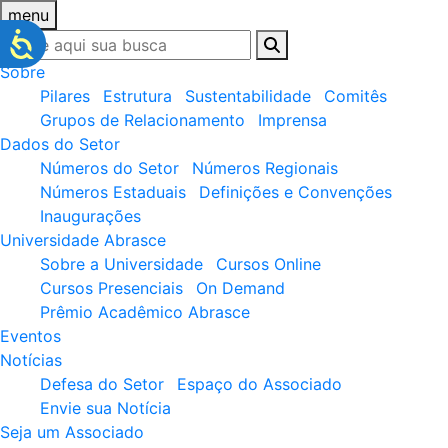
menu
Sobre
Pilares
Estrutura
Sustentabilidade
Comitês
Grupos de Relacionamento
Imprensa
Dados do Setor
Números do Setor
Números Regionais
Números Estaduais
Definições e Convenções
Inaugurações
Universidade Abrasce
Sobre a Universidade
Cursos Online
Cursos Presenciais
On Demand
Prêmio Acadêmico Abrasce
Eventos
Notícias
Defesa do Setor
Espaço do Associado
Envie sua Notícia
Seja um Associado