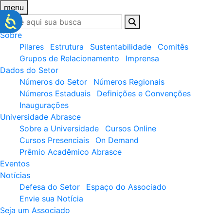
menu
Sobre
Pilares
Estrutura
Sustentabilidade
Comitês
Grupos de Relacionamento
Imprensa
Dados do Setor
Números do Setor
Números Regionais
Números Estaduais
Definições e Convenções
Inaugurações
Universidade Abrasce
Sobre a Universidade
Cursos Online
Cursos Presenciais
On Demand
Prêmio Acadêmico Abrasce
Eventos
Notícias
Defesa do Setor
Espaço do Associado
Envie sua Notícia
Seja um Associado