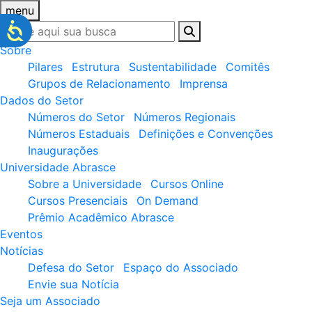
menu
Sobre
Pilares
Estrutura
Sustentabilidade
Comitês
Grupos de Relacionamento
Imprensa
Dados do Setor
Números do Setor
Números Regionais
Números Estaduais
Definições e Convenções
Inaugurações
Universidade Abrasce
Sobre a Universidade
Cursos Online
Cursos Presenciais
On Demand
Prêmio Acadêmico Abrasce
Eventos
Notícias
Defesa do Setor
Espaço do Associado
Envie sua Notícia
Seja um Associado