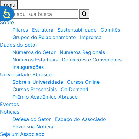
menu
Sobre
Pilares
Estrutura
Sustentabilidade
Comitês
Grupos de Relacionamento
Imprensa
Dados do Setor
Números do Setor
Números Regionais
Números Estaduais
Definições e Convenções
Inaugurações
Universidade Abrasce
Sobre a Universidade
Cursos Online
Cursos Presenciais
On Demand
Prêmio Acadêmico Abrasce
Eventos
Notícias
Defesa do Setor
Espaço do Associado
Envie sua Notícia
Seja um Associado