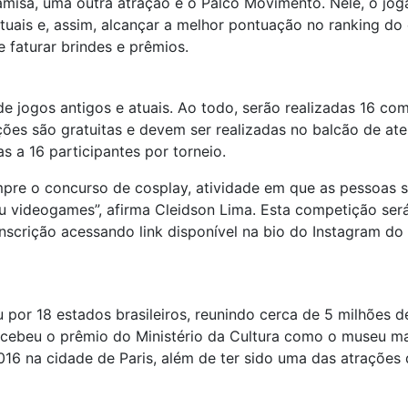
amisa, uma outra atração é o Palco Movimento. Nele, o jog
rtuais e, assim, alcançar a melhor pontuação no ranking d
e faturar brindes e prêmios.
de jogos antigos e atuais. Ao todo, serão realizadas 16 com
ições são gratuitas e devem ser realizadas no balcão de 
s a 16 participantes por torneio.
e o concurso de cosplay, atividade em que as pessoas se
 videogames”, afirma Cleidson Lima. Esta competição será 
inscrição acessando link disponível na bio do Instagram do
por 18 estados brasileiros, reunindo cerca de 5 milhões de
 recebeu o prêmio do Ministério da Cultura como o museu ma
 na cidade de Paris, além de ter sido uma das atrações d