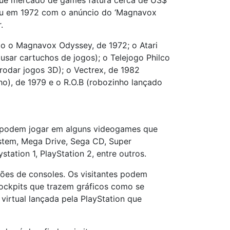
 que mercado de games fatura cerca de US$
çou em 1972 com o anúncio do ‘Magnavox
.
ão o Magnavox Odyssey, de 1972; o Atari
 usar cartuchos de jogos); o Telejogo Philco
 rodar jogos 3D); o Vectrex, de 1982
cho), de 1979 e o R.O.B (robozinho lançado
ém podem jogar em alguns videogames que
System, Mega Drive, Sega CD, Super
ation 1, PlayStation 2, entre outros.
ões de consoles. Os visitantes podem
cockpits que trazem gráficos como se
 virtual lançada pela PlayStation que