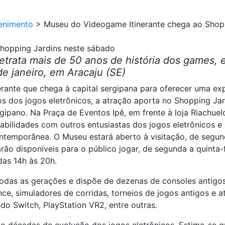
enimento
>
Museu do Videogame Itinerante chega ao Shop
hopping Jardins neste sábado
retrata mais de 50 anos de história dos games,
de janeiro, em Aracaju (SE)
nte que chega à capital sergipana para oferecer uma exper
os jogos eletrônicos, a atração aporta no Shopping Jardi
gipano. Na Praça de Eventos Ipê, em frente à loja Riachuelo
bilidades com outros entusiastas dos jogos eletrônicos e 
ntemporânea. O Museu estará aberto à visitação, de segun
ão disponíveis para o público jogar, de segunda a quinta-f
das 14h às 20h.
das as gerações e dispõe de dezenas de consoles antigos e
 simuladores de corridas, torneios de jogos antigos e atua
ndo Switch, PlayStation VR2, entre outras.