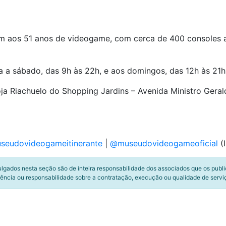
 aos 51 anos de videogame, com cerca de 400 consoles ant
a a sábado, das 9h às 22h, e aos domingos, das 12h às 21h
ja Riachuelo do Shopping Jardins – Avenida Ministro Gerald
eudovideogameitinerante
|
@museudovideogameoficial
(I
ulgados nesta seção são de inteira responsabilidade dos associados que os publ
ência ou responsabilidade sobre a contratação, execução ou qualidade de servi