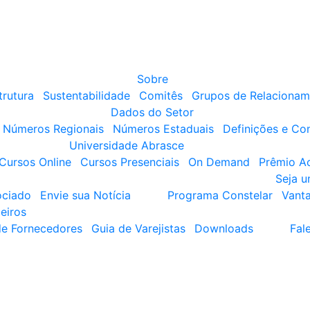
Sobre
trutura
Sustentabilidade
Comitês
Grupos de Relacionam
Dados do Setor
Números Regionais
Números Estaduais
Definições e Co
Universidade Abrasce
Cursos Online
Cursos Presenciais
On Demand
Prêmio A
Seja 
ociado
Envie sua Notícia
Programa Constelar
Vant
eiros
de Fornecedores
Guia de Varejistas
Downloads
Fal