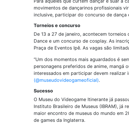
Para aqueles que curtem dançar e suar a c
movimentos de dançarinos profissionais vi
inclusive, participar do concurso de dança 
Torneios e concurso
De 13 a 27 de janeiro, acontecem torneios 
Dance e um concurso de cosplay. As inscr
Praça de Eventos Ipê. As vagas são limitada
“Um dos momentos mais aguardados é sempr
personagens preferidos de anime, mangá ou
interessados em participar devem realizar 
(@museudovideogameoficial)
.
Sucesso
O Museu do Videogame Itinerante já passou 
Instituto Brasileiro de Museus (IBRAM), já
maior encontro de museus do mundo em 2016
de games da Inglaterra.