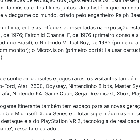
nco décadas de evolução dos jogos eletrônicos. Estima-se
ado da música e dos filmes juntos. Uma história que come
de videogame do mundo, criado pelo engenheiro Ralph Baer
n Lima, entre as relíquias apresentadas na exposição est
 de 1976; Fairchild Channel F, de 1976 (primeiro console a
do no Brasil); o Nintendo Virtual Boy, de 1995 (primeiro a
om monitor); o Microvision (primeiro portátil a usar cartu
).
 de conhecer consoles e jogos raros, os visitantes tamb
lco-Ford, Atari 2600, Odyssey, Nintendinho 8 bits, Master 
afx, Nintendo 64, Game Cube, Sega Dreamcast, Xbox, Playst
deogame Itinerante também tem espaço para as novas geraç
on 5 e Microsoft Xbox Series e pilotar supermáquinas em 
 destaque é a do PlayStation VR 2, tecnologia de realidade
ante”, ressalta o curador. .