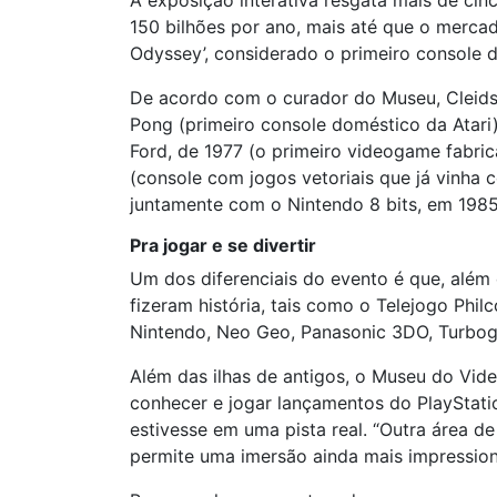
A exposição interativa resgata mais de ci
150 bilhões por ano, mais até que o merc
Odyssey’, considerado o primeiro console 
De acordo com o curador do Museu, Cleidso
Pong (primeiro console doméstico da Atari),
Ford, de 1977 (o primeiro videogame fabrica
(console com jogos vetoriais que já vinha c
juntamente com o Nintendo 8 bits, em 1985
Pra jogar e se divertir
Um dos diferenciais do evento é que, além
fizeram história, tais como o Telejogo Phi
Nintendo, Neo Geo, Panasonic 3DO, Turbogr
Além das ilhas de antigos, o Museu do Vi
conhecer e jogar lançamentos do PlayStati
estivesse em uma pista real. “Outra área de
permite uma imersão ainda mais impression