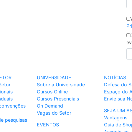
Pr
ev
ETOR
UNIVERSIDADE
NOTÍCIAS
Setor
Sobre a Universidade
Defesa do S
ionais
Cursos Online
Espaço do 
aduais
Cursos Presenciais
Envie sua No
 convenções
On Demand
SEJA UM A
Vagas do Setor
Vantagens
de pesquisas
EVENTOS
Guia de Sho
Associe-se