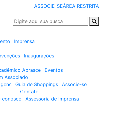
ASSOCIE-SE
ÁREA RESTRITA
ento
Imprensa
nvenções
Inaugurações
cadêmico Abrasce
Eventos
um Associado
agens
Guia de Shoppings
Associe-se
Contato
e conosco
Assessoria de Imprensa