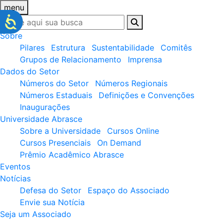
menu
Sobre
Pilares
Estrutura
Sustentabilidade
Comitês
Grupos de Relacionamento
Imprensa
Dados do Setor
Números do Setor
Números Regionais
Números Estaduais
Definições e Convenções
Inaugurações
Universidade Abrasce
Sobre a Universidade
Cursos Online
Cursos Presenciais
On Demand
Prêmio Acadêmico Abrasce
Eventos
Notícias
Defesa do Setor
Espaço do Associado
Envie sua Notícia
Seja um Associado