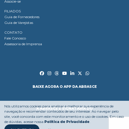
Associe-se
FILIADOS
Guia de Fornecedores
Guia de Varejistas
CONTATO
Fale Conosco
Assessoria de Imprensa
BAIXE AGORA O APP DA ABRASCE
Nós utilizamos cookies para analisar e melhorar sua experiência de
A ABRASCE É SIGNATÁRIA DO
navegação e recomendar conteúdos de seu interesse. Ao navegar pelo
site, você concorda com este monitoramento e o uso de cookies. Em caso
de dúvidas, acesse nossa
Política de Privacidade
.