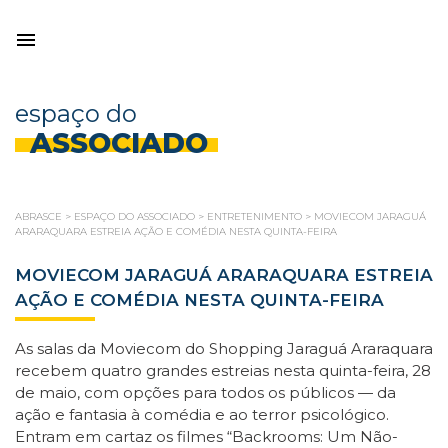
espaço do
ASSOCIADO
ABRASCE
>
ESPAÇO DO ASSOCIADO
>
ENTRETENIMENTO
>
MOVIECOM JARAGUÁ
ARARAQUARA ESTREIA AÇÃO E COMÉDIA NESTA QUINTA-FEIRA
MOVIECOM JARAGUÁ ARARAQUARA ESTREIA
AÇÃO E COMÉDIA NESTA QUINTA-FEIRA
As salas da Moviecom do Shopping Jaraguá Araraquara
recebem quatro grandes estreias nesta quinta-feira, 28
de maio, com opções para todos os públicos — da
ação e fantasia à comédia e ao terror psicológico.
Entram em cartaz os filmes “Backrooms: Um Não-