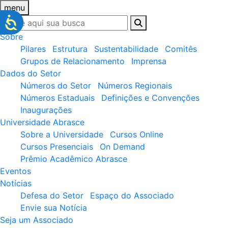
menu
Sobre
Pilares
Estrutura
Sustentabilidade
Comitês
Grupos de Relacionamento
Imprensa
Dados do Setor
Números do Setor
Números Regionais
Números Estaduais
Definições e Convenções
Inaugurações
Universidade Abrasce
Sobre a Universidade
Cursos Online
Cursos Presenciais
On Demand
Prêmio Acadêmico Abrasce
Eventos
Notícias
Defesa do Setor
Espaço do Associado
Envie sua Notícia
Seja um Associado