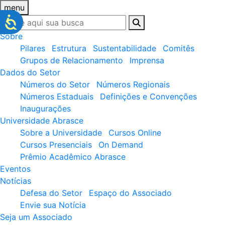
menu
Sobre
Pilares
Estrutura
Sustentabilidade
Comitês
Grupos de Relacionamento
Imprensa
Dados do Setor
Números do Setor
Números Regionais
Números Estaduais
Definições e Convenções
Inaugurações
Universidade Abrasce
Sobre a Universidade
Cursos Online
Cursos Presenciais
On Demand
Prêmio Acadêmico Abrasce
Eventos
Notícias
Defesa do Setor
Espaço do Associado
Envie sua Notícia
Seja um Associado