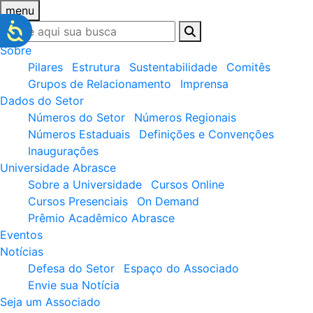
menu
Sobre
Pilares
Estrutura
Sustentabilidade
Comitês
Grupos de Relacionamento
Imprensa
Dados do Setor
Números do Setor
Números Regionais
Números Estaduais
Definições e Convenções
Inaugurações
Universidade Abrasce
Sobre a Universidade
Cursos Online
Cursos Presenciais
On Demand
Prêmio Acadêmico Abrasce
Eventos
Notícias
Defesa do Setor
Espaço do Associado
Envie sua Notícia
Seja um Associado