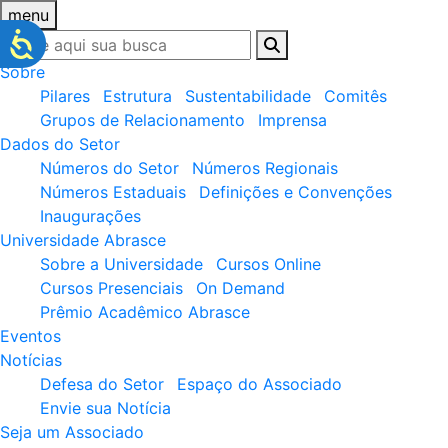
menu
Sobre
Pilares
Estrutura
Sustentabilidade
Comitês
Grupos de Relacionamento
Imprensa
Dados do Setor
Números do Setor
Números Regionais
Números Estaduais
Definições e Convenções
Inaugurações
Universidade Abrasce
Sobre a Universidade
Cursos Online
Cursos Presenciais
On Demand
Prêmio Acadêmico Abrasce
Eventos
Notícias
Defesa do Setor
Espaço do Associado
Envie sua Notícia
Seja um Associado