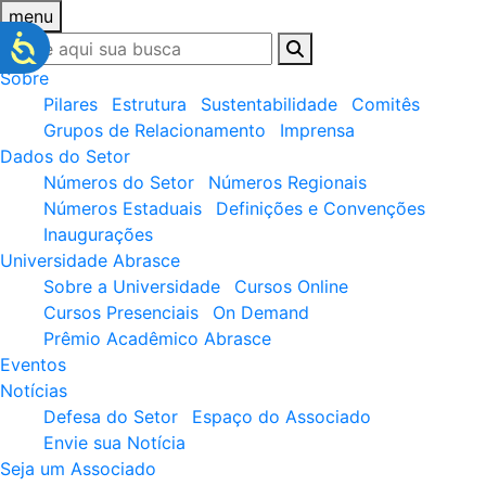
menu
Sobre
Pilares
Estrutura
Sustentabilidade
Comitês
Grupos de Relacionamento
Imprensa
Dados do Setor
Números do Setor
Números Regionais
Números Estaduais
Definições e Convenções
Inaugurações
Universidade Abrasce
Sobre a Universidade
Cursos Online
Cursos Presenciais
On Demand
Prêmio Acadêmico Abrasce
Eventos
Notícias
Defesa do Setor
Espaço do Associado
Envie sua Notícia
Seja um Associado