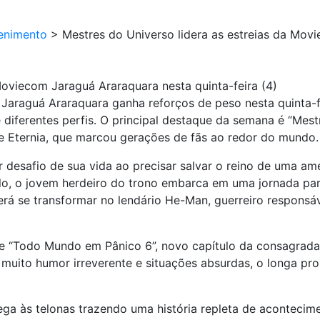
enimento
>
Mestres do Universo lidera as estreias da Mov
Moviecom Jaraguá Araraquara nesta quinta-feira (4)
raguá Araraquara ganha reforços de peso nesta quinta-fe
 diferentes perfis. O principal destaque da semana é “Mes
 de Eternia, que marcou gerações de fãs ao redor do mundo.
 desafio de sua vida ao precisar salvar o reino de uma am
olo, o jovem herdeiro do trono embarca em uma jornada pa
rá se transformar no lendário He-Man, guerreiro responsáv
e “Todo Mundo em Pânico 6”, novo capítulo da consagrada 
muito humor irreverente e situações absurdas, o longa pr
ega às telonas trazendo uma história repleta de aconteci