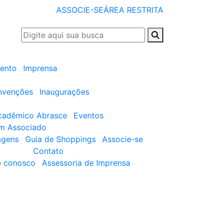
ASSOCIE-SE
ÁREA RESTRITA
ento
Imprensa
nvenções
Inaugurações
cadêmico Abrasce
Eventos
um Associado
agens
Guia de Shoppings
Associe-se
Contato
e conosco
Assessoria de Imprensa