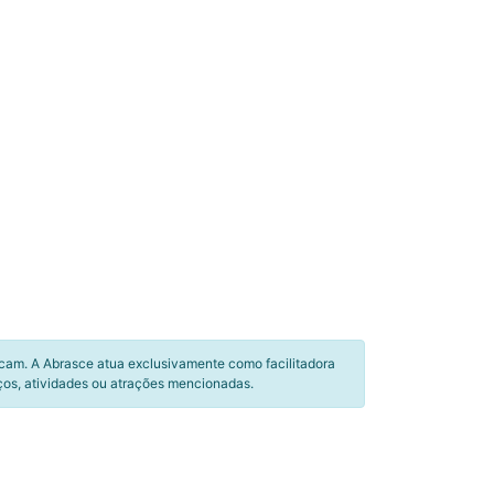
icam. A Abrasce atua exclusivamente como facilitadora
ços, atividades ou atrações mencionadas.