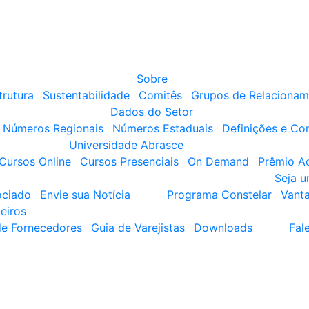
Sobre
trutura
Sustentabilidade
Comitês
Grupos de Relacionam
Dados do Setor
Números Regionais
Números Estaduais
Definições e Co
Universidade Abrasce
Cursos Online
Cursos Presenciais
On Demand
Prêmio A
Seja 
ociado
Envie sua Notícia
Programa Constelar
Vant
eiros
de Fornecedores
Guia de Varejistas
Downloads
Fal