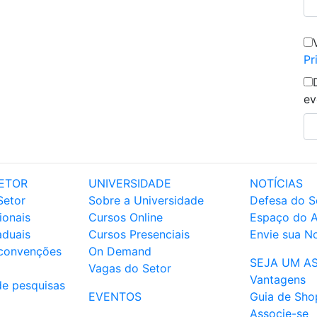
Pr
ev
ETOR
UNIVERSIDADE
NOTÍCIAS
Setor
Sobre a Universidade
Defesa do S
ionais
Cursos Online
Espaço do 
aduais
Cursos Presenciais
Envie sua No
 convenções
On Demand
SEJA UM A
Vagas do Setor
Vantagens
de pesquisas
EVENTOS
Guia de Sho
Associe-se