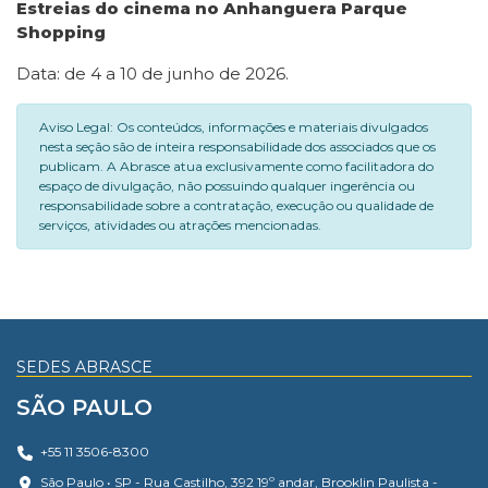
Estreias do cinema no Anhanguera Parque
Shopping
Data: de 4 a 10 de junho de 2026.
Aviso Legal: Os conteúdos, informações e materiais divulgados
nesta seção são de inteira responsabilidade dos associados que os
publicam. A Abrasce atua exclusivamente como facilitadora do
espaço de divulgação, não possuindo qualquer ingerência ou
responsabilidade sobre a contratação, execução ou qualidade de
serviços, atividades ou atrações mencionadas.
SEDES ABRASCE
SÃO PAULO
+55 11 3506-8300
São Paulo • SP - Rua Castilho, 392 19º andar, Brooklin Paulista -