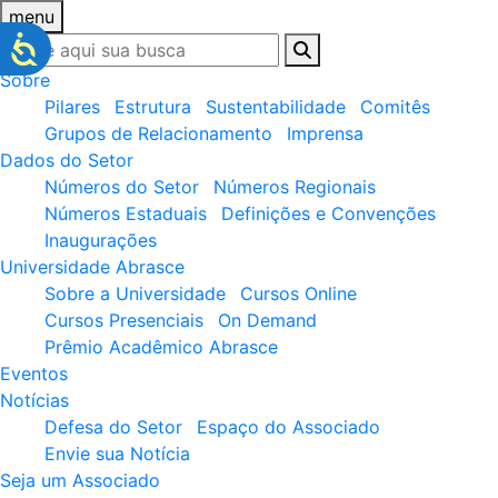
menu
Sobre
Pilares
Estrutura
Sustentabilidade
Comitês
Grupos de Relacionamento
Imprensa
Dados do Setor
Números do Setor
Números Regionais
Números Estaduais
Definições e Convenções
Inaugurações
Universidade Abrasce
Sobre a Universidade
Cursos Online
Cursos Presenciais
On Demand
Prêmio Acadêmico Abrasce
Eventos
Notícias
Defesa do Setor
Espaço do Associado
Envie sua Notícia
Seja um Associado