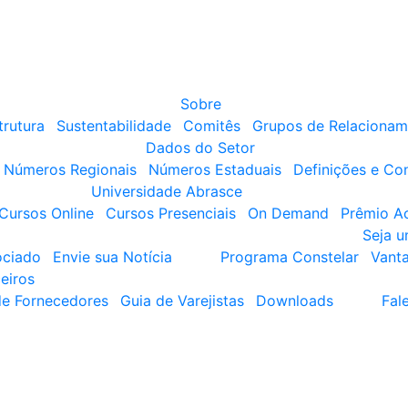
Sobre
trutura
Sustentabilidade
Comitês
Grupos de Relacionam
Dados do Setor
Números Regionais
Números Estaduais
Definições e Co
Universidade Abrasce
Cursos Online
Cursos Presenciais
On Demand
Prêmio A
Seja 
ociado
Envie sua Notícia
Programa Constelar
Vant
eiros
de Fornecedores
Guia de Varejistas
Downloads
Fal