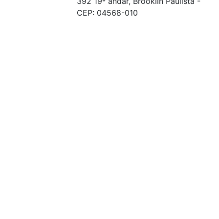
392 19º andar, Brooklin Paulista -
CEP: 04568-010