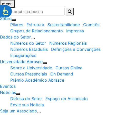
menu
Sobre
Pilares
Estrutura
Sustentabilidade
Comitês
Grupos de Relacionamento
Imprensa
Dados do Setor
Números do Setor
Números Regionais
Números Estaduais
Definições e Convenções
Inaugurações
Universidade Abrasce
Sobre a Universidade
Cursos Online
Cursos Presenciais
On Demand
Prêmio Acadêmico Abrasce
Eventos
Notícias
Defesa do Setor
Espaço do Associado
Envie sua Notícia
Seja um Associado