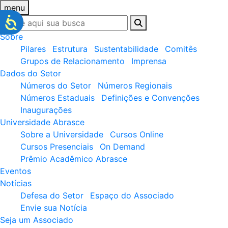
menu
Sobre
Pilares
Estrutura
Sustentabilidade
Comitês
Grupos de Relacionamento
Imprensa
Dados do Setor
Números do Setor
Números Regionais
Números Estaduais
Definições e Convenções
Inaugurações
Universidade Abrasce
Sobre a Universidade
Cursos Online
Cursos Presenciais
On Demand
Prêmio Acadêmico Abrasce
Eventos
Notícias
Defesa do Setor
Espaço do Associado
Envie sua Notícia
Seja um Associado