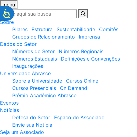
menu
Sobre
Pilares
Estrutura
Sustentabilidade
Comitês
Grupos de Relacionamento
Imprensa
Dados do Setor
Números do Setor
Números Regionais
Números Estaduais
Definições e Convenções
Inaugurações
Universidade Abrasce
Sobre a Universidade
Cursos Online
Cursos Presenciais
On Demand
Prêmio Acadêmico Abrasce
Eventos
Notícias
Defesa do Setor
Espaço do Associado
Envie sua Notícia
Seja um Associado