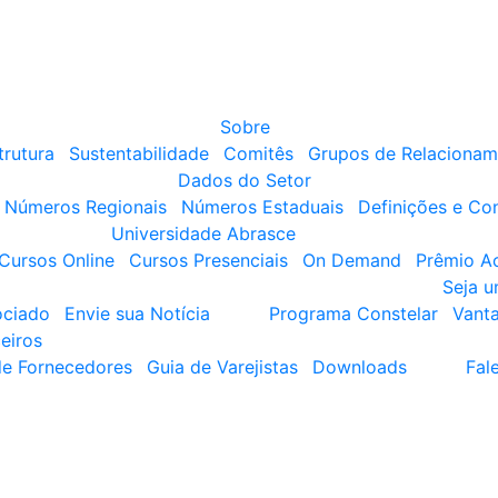
Sobre
trutura
Sustentabilidade
Comitês
Grupos de Relacionam
Dados do Setor
Números Regionais
Números Estaduais
Definições e Co
Universidade Abrasce
Cursos Online
Cursos Presenciais
On Demand
Prêmio A
Seja 
ociado
Envie sua Notícia
Programa Constelar
Vant
eiros
de Fornecedores
Guia de Varejistas
Downloads
Fal