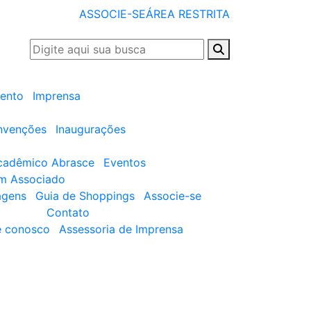
ASSOCIE-SE
ÁREA RESTRITA
ento
Imprensa
nvenções
Inaugurações
cadêmico Abrasce
Eventos
um Associado
agens
Guia de Shoppings
Associe-se
Contato
e conosco
Assessoria de Imprensa