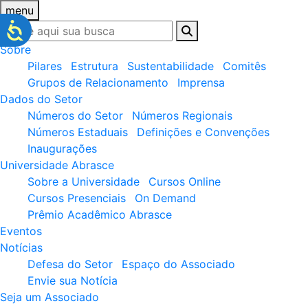
menu
Sobre
Pilares
Estrutura
Sustentabilidade
Comitês
Grupos de Relacionamento
Imprensa
Dados do Setor
Números do Setor
Números Regionais
Números Estaduais
Definições e Convenções
Inaugurações
Universidade Abrasce
Sobre a Universidade
Cursos Online
Cursos Presenciais
On Demand
Prêmio Acadêmico Abrasce
Eventos
Notícias
Defesa do Setor
Espaço do Associado
Envie sua Notícia
Seja um Associado