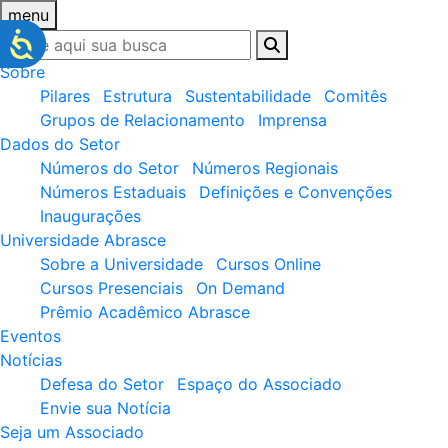
menu
Sobre
Pilares
Estrutura
Sustentabilidade
Comitês
Grupos de Relacionamento
Imprensa
Dados do Setor
Números do Setor
Números Regionais
Números Estaduais
Definições e Convenções
Inaugurações
Universidade Abrasce
Sobre a Universidade
Cursos Online
Cursos Presenciais
On Demand
Prêmio Acadêmico Abrasce
Eventos
Notícias
Defesa do Setor
Espaço do Associado
Envie sua Notícia
Seja um Associado