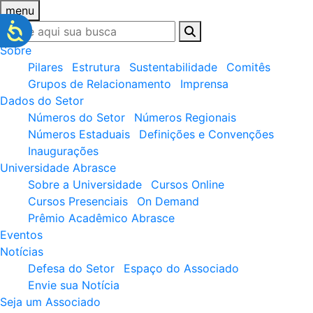
menu
Sobre
Pilares
Estrutura
Sustentabilidade
Comitês
Grupos de Relacionamento
Imprensa
Dados do Setor
Números do Setor
Números Regionais
Números Estaduais
Definições e Convenções
Inaugurações
Universidade Abrasce
Sobre a Universidade
Cursos Online
Cursos Presenciais
On Demand
Prêmio Acadêmico Abrasce
Eventos
Notícias
Defesa do Setor
Espaço do Associado
Envie sua Notícia
Seja um Associado