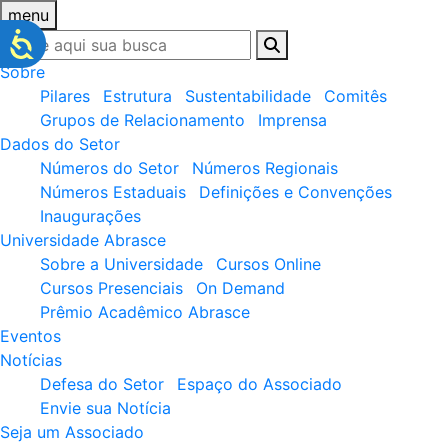
menu
Sobre
Pilares
Estrutura
Sustentabilidade
Comitês
Grupos de Relacionamento
Imprensa
Dados do Setor
Números do Setor
Números Regionais
Números Estaduais
Definições e Convenções
Inaugurações
Universidade Abrasce
Sobre a Universidade
Cursos Online
Cursos Presenciais
On Demand
Prêmio Acadêmico Abrasce
Eventos
Notícias
Defesa do Setor
Espaço do Associado
Envie sua Notícia
Seja um Associado