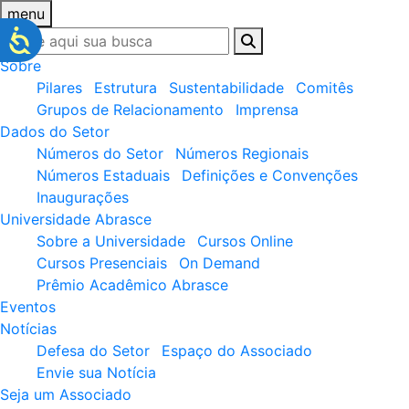
menu
Sobre
Pilares
Estrutura
Sustentabilidade
Comitês
Grupos de Relacionamento
Imprensa
Dados do Setor
Números do Setor
Números Regionais
Números Estaduais
Definições e Convenções
Inaugurações
Universidade Abrasce
Sobre a Universidade
Cursos Online
Cursos Presenciais
On Demand
Prêmio Acadêmico Abrasce
Eventos
Notícias
Defesa do Setor
Espaço do Associado
Envie sua Notícia
Seja um Associado