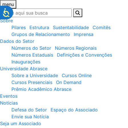
menu
Sobre
Pilares
Estrutura
Sustentabilidade
Comitês
Grupos de Relacionamento
Imprensa
Dados do Setor
Números do Setor
Números Regionais
Números Estaduais
Definições e Convenções
Inaugurações
Universidade Abrasce
Sobre a Universidade
Cursos Online
Cursos Presenciais
On Demand
Prêmio Acadêmico Abrasce
Eventos
Notícias
Defesa do Setor
Espaço do Associado
Envie sua Notícia
Seja um Associado