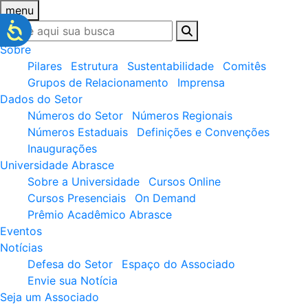
menu
Sobre
Pilares
Estrutura
Sustentabilidade
Comitês
Grupos de Relacionamento
Imprensa
Dados do Setor
Números do Setor
Números Regionais
Números Estaduais
Definições e Convenções
Inaugurações
Universidade Abrasce
Sobre a Universidade
Cursos Online
Cursos Presenciais
On Demand
Prêmio Acadêmico Abrasce
Eventos
Notícias
Defesa do Setor
Espaço do Associado
Envie sua Notícia
Seja um Associado