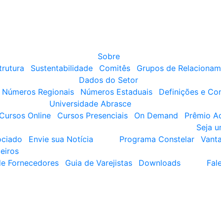
Sobre
trutura
Sustentabilidade
Comitês
Grupos de Relacionam
Dados do Setor
Números Regionais
Números Estaduais
Definições e Co
Universidade Abrasce
Cursos Online
Cursos Presenciais
On Demand
Prêmio A
Seja 
ociado
Envie sua Notícia
Programa Constelar
Vant
eiros
de Fornecedores
Guia de Varejistas
Downloads
Fal