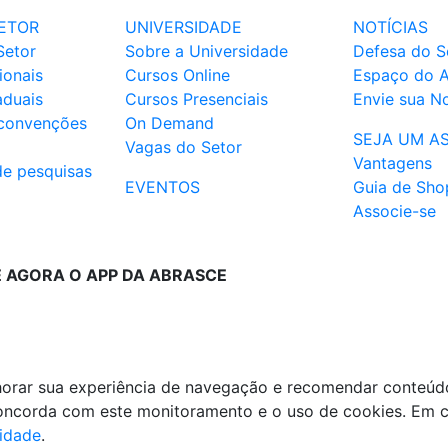
ETOR
UNIVERSIDADE
NOTÍCIAS
Setor
Sobre a Universidade
Defesa do S
ionais
Cursos Online
Espaço do 
aduais
Cursos Presenciais
Envie sua No
 convenções
On Demand
SEJA UM A
Vagas do Setor
Vantagens
de pesquisas
EVENTOS
Guia de Sho
Associe-se
E AGORA O APP DA ABRASCE
lhorar sua experiência de navegação e recomendar conteúd
 concorda com este monitoramento e o uso de cookies. Em 
cidade
.