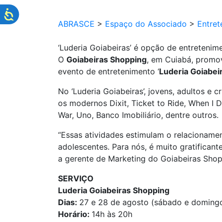
ABRASCE
>
Espaço do Associado
>
Entret
‘Luderia Goiabeiras’ é opção de entreteni
O
Goiabeiras Shopping
, em Cuiabá, promo
evento de entretenimento ‘
Luderia Goiabei
No ‘Luderia Goiabeiras’, jovens, adultos e 
os modernos Dixit, Ticket to Ride, When I
War, Uno, Banco Imobiliário, dentre outros.
“Essas atividades estimulam o relacionamen
adolescentes. Para nós, é muito gratificant
a gerente de Marketing do Goiabeiras Shopp
SERVIÇO
Luderia Goiabeiras Shopping
Dias:
27 e 28 de agosto (sábado e doming
Horário:
14h às 20h