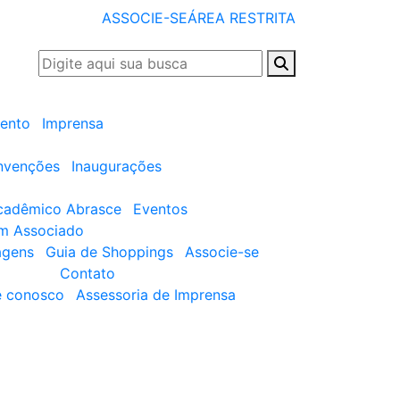
ASSOCIE-SE
ÁREA RESTRITA
ento
Imprensa
nvenções
Inaugurações
cadêmico Abrasce
Eventos
um Associado
agens
Guia de Shoppings
Associe-se
Contato
e conosco
Assessoria de Imprensa