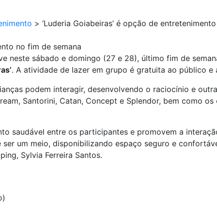
enimento
>
‘Luderia Goiabeiras’ é opção de entreteniment
mento no fim de semana
ve neste sábado e domingo (27 e 28), último fim de sema
ras’
. A atividade de lazer em grupo é gratuita ao público e
crianças podem interagir, desenvolvendo o raciocínio e out
 Dream, Santorini, Catan, Concept e Splendor, bem como o
to saudável entre os participantes e promovem a interação
e ser um meio, disponibilizando espaço seguro e confortável
ing, Sylvia Ferreira Santos.
o)