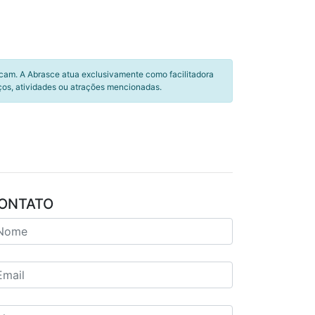
icam. A Abrasce atua exclusivamente como facilitadora
ços, atividades ou atrações mencionadas.
ONTATO